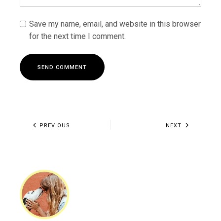
Save my name, email, and website in this browser
for the next time I comment.
S
E
N
D
C
O
M
M
E
N
T
S
E
N
D
C
O
M
M
E
N
T
PREVIOUS
NEXT