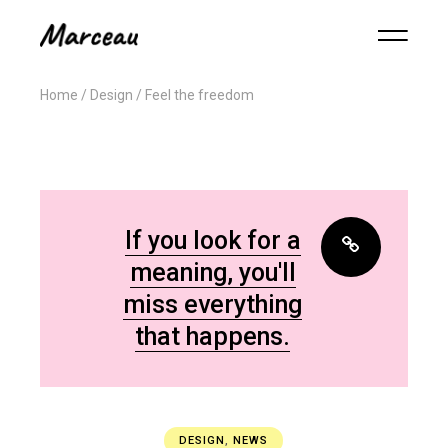
Home
Design
Feel the freedom
If you look for a
meaning, you'll
miss everything
that happens.
DESIGN
,
NEWS