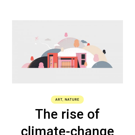
ART
,
NATURE
The rise of
climate-change