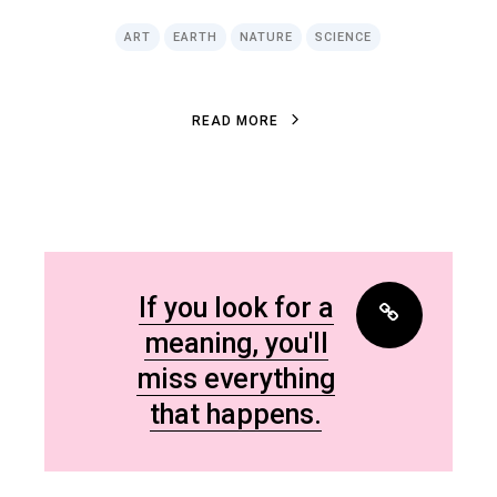
ART
EARTH
NATURE
SCIENCE
R
E
A
D
M
O
R
E
R
E
A
D
M
O
R
E
If you look for a
meaning, you'll
miss everything
that happens.