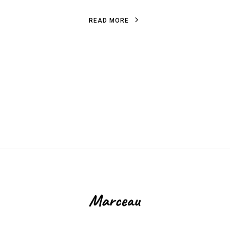
R
E
A
D
M
O
R
E
R
E
A
D
M
O
R
E