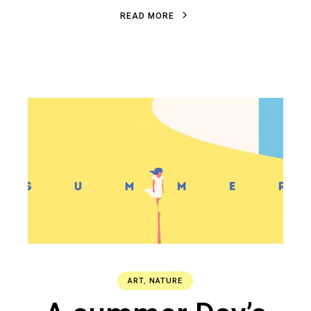
R
E
A
D
M
O
R
E
R
E
A
D
M
O
R
E
ART
,
NATURE